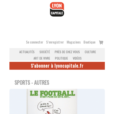
Accéder
au
contenu
Voir
Se connecter
S’enregistrer
Magazines
Boutique
le
ACTUALITÉS
SOCIÉTÉ
PRÈS DE CHEZ VOUS
CULTURE
panier
ART DE VIVRE
POLITIQUE
VIDÉOS
S'abonner à lyoncapitale.fr
SPORTS - AUTRES