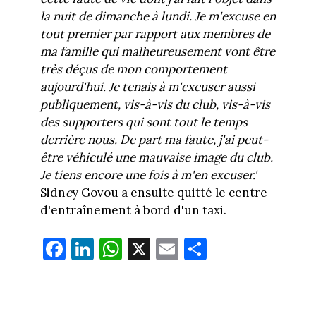
la nuit de dimanche à lundi. Je m'excuse en
tout premier par rapport aux membres de
ma famille qui malheureusement vont être
très déçus de mon comportement
aujourd'hui. Je tenais à m'excuser aussi
publiquement, vis-à-vis du club, vis-à-vis
des supporters qui sont tout le temps
derrière nous. De part ma faute, j'ai peut-
être véhiculé une mauvaise image du club.
Je tiens encore une fois à m'en excuser.'
Sidn
e
y Govou a ensuite quitté le centre
d'entraînement à bord d'un taxi.
Fa
Li
W
X
E
Pa
ce
nk
ha
m
rt
bo
ed
ts
ail
ag