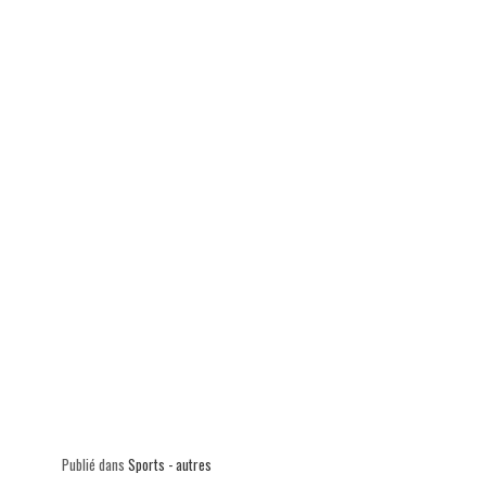
ok
In
Ap
er
p
Publié dans
Sports - autres