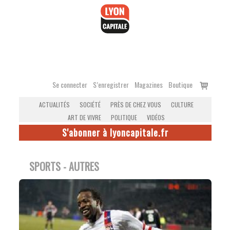
Accéder
au
contenu
Voir
Se connecter
S’enregistrer
Magazines
Boutique
le
ACTUALITÉS
SOCIÉTÉ
PRÈS DE CHEZ VOUS
CULTURE
panier
ART DE VIVRE
POLITIQUE
VIDÉOS
S'abonner à lyoncapitale.fr
SPORTS - AUTRES