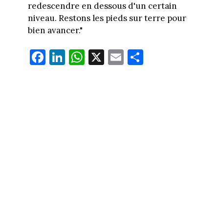
redescendre en dessous d'un certain
niveau. Restons les pieds sur terre pour
bien avancer."
Fa
Li
W
X
E
Pa
ce
nk
ha
m
rt
bo
ed
ts
ail
ag
ok
In
Ap
er
p