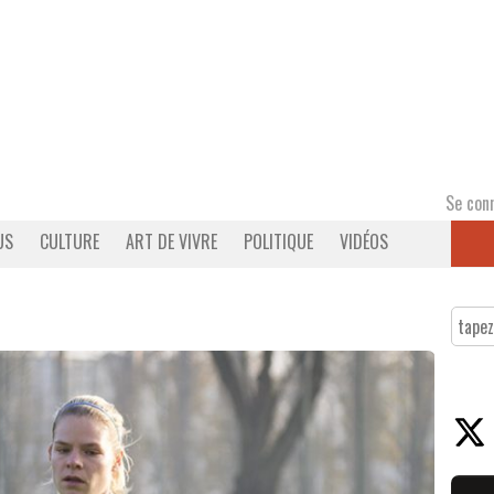
Se con
US
CULTURE
ART DE VIVRE
POLITIQUE
VIDÉOS