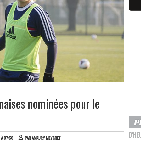
nnaises nominées pour le
D'HE
4 À 07:56
PAR
AMAURY MEYGRET