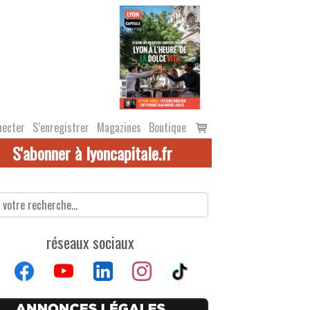
Voir
necter
S’enregistrer
Magazines
Boutique
le
S'abonner à lyoncapitale.fr
panier
réseaux sociaux