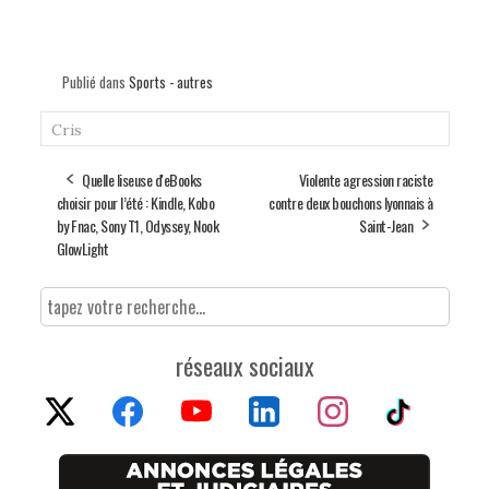
Publié dans
Sports - autres
Cris
Quelle liseuse d'eBooks
Violente agression raciste
choisir pour l’été : Kindle, Kobo
contre deux bouchons lyonnais à
by Fnac, Sony T1, Odyssey, Nook
Saint-Jean
GlowLight
réseaux sociaux