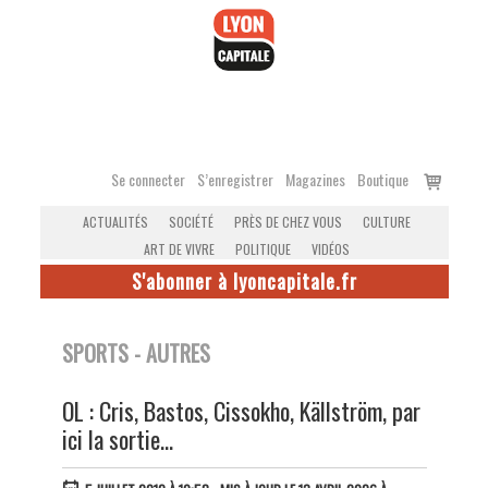
Accéder
au
contenu
Voir
Se connecter
S’enregistrer
Magazines
Boutique
le
ACTUALITÉS
SOCIÉTÉ
PRÈS DE CHEZ VOUS
CULTURE
panier
ART DE VIVRE
POLITIQUE
VIDÉOS
S'abonner à lyoncapitale.fr
SPORTS - AUTRES
OL : Cris, Bastos, Cissokho, Källström, par
ici la sortie...