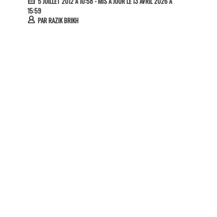
5 JUILLET 2012 À 10:58
- MIS À JOUR LE 13 AVRIL 2026 À
15:59
PAR
RAZIK BRIKH