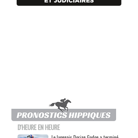
D'HEURE EN HEURE
Le Lyonnais Dorian Godon a terminé