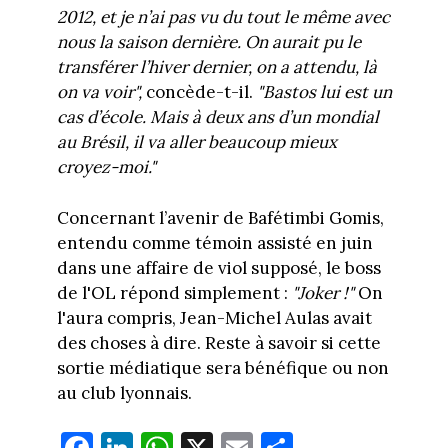
2012, et je n’ai pas vu du tout le même avec
nous la saison dernière. On aurait pu le
transférer l’hiver dernier, on a attendu, là
on va voir",
concède-t-il.
"Bastos lui est un
cas d’école. Mais à deux ans d’un mondial
au Brésil, il va aller beaucoup mieux
croyez-moi."
Concernant l’avenir de Bafétimbi Gomis,
entendu comme témoin assisté en juin
dans une affaire de viol supposé, le boss
de l'OL répond simplement :
"Joker !"
On
l'aura compris, Jean-Michel Aulas avait
des choses à dire. Reste à savoir si cette
sortie médiatique sera bénéfique ou non
au club lyonnais.
Fa
Li
W
X
E
Pa