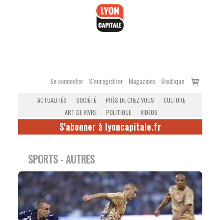
Accéder
au
contenu
Voir
Se connecter
S’enregistrer
Magazines
Boutique
le
ACTUALITÉS
SOCIÉTÉ
PRÈS DE CHEZ VOUS
CULTURE
panier
ART DE VIVRE
POLITIQUE
VIDÉOS
S'abonner à lyoncapitale.fr
SPORTS - AUTRES