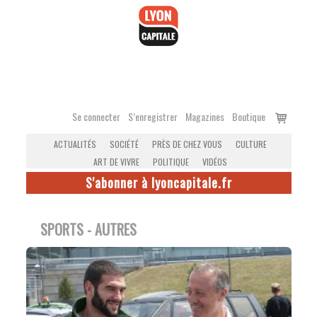
Accéder
au
contenu
Voir
Se connecter
S’enregistrer
Magazines
Boutique
le
ACTUALITÉS
SOCIÉTÉ
PRÈS DE CHEZ VOUS
CULTURE
panier
ART DE VIVRE
POLITIQUE
VIDÉOS
S'abonner à lyoncapitale.fr
SPORTS - AUTRES