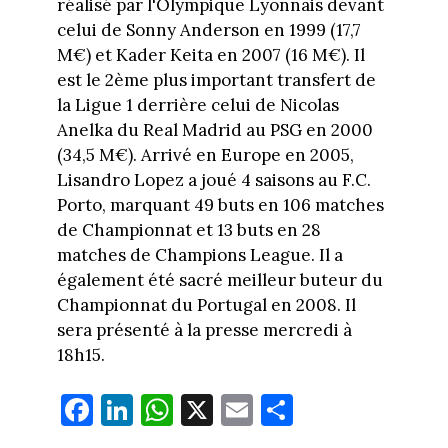
réalisé par l'Olympique Lyonnais devant
celui de Sonny Anderson en 1999 (17,7
M€) et Kader Keita en 2007 (16 M€). Il
est le 2ème plus important transfert de
la Ligue 1 derrière celui de Nicolas
Anelka du Real Madrid au PSG en 2000
(34,5 M€). Arrivé en Europe en 2005,
Lisandro Lopez a joué 4 saisons au F.C.
Porto, marquant 49 buts en 106 matches
de Championnat et 13 buts en 28
matches de Champions League. Il a
également été sacré meilleur buteur du
Championnat du Portugal en 2008. Il
sera présenté à la presse mercredi à
18h15.
Fa
Li
W
X
E
Pa
ce
nk
ha
m
rt