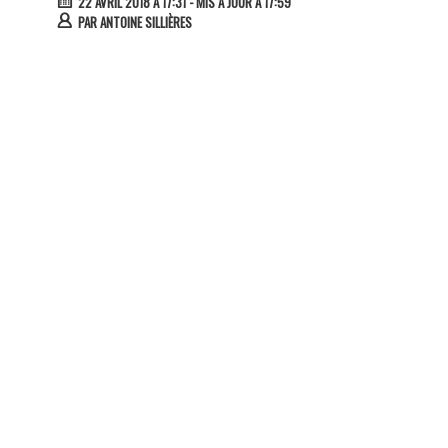
22 AVRIL 2018 À 17:31
- MIS À JOUR À 17:59
PAR
ANTOINE SILLIÈRES