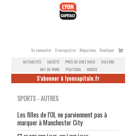
Accéder
au
contenu
Voir
Se connecter
S’enregistrer
Magazines
Boutique
le
ACTUALITÉS
SOCIÉTÉ
PRÈS DE CHEZ VOUS
CULTURE
panier
ART DE VIVRE
POLITIQUE
VIDÉOS
S'abonner à lyoncapitale.fr
SPORTS - AUTRES
Les filles de l'OL ne parviennent pas à
marquer à Manchester City