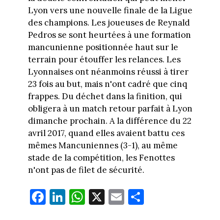
Lyon vers une nouvelle finale de la Ligue
des champions. Les joueuses de Reynald
Pedros se sont heurtées à une formation
mancunienne positionnée haut sur le
terrain pour étouffer les relances. Les
Lyonnaises ont néanmoins réussi à tirer
23 fois au but, mais n'ont cadré que cinq
frappes. Du déchet dans la finition, qui
obligera à un match retour parfait à Lyon
dimanche prochain. A la différence du 22
avril 2017, quand elles avaient battu ces
mêmes Mancuniennes (3-1), au même
stade de la compétition, les Fenottes
n'ont pas de filet de sécurité.
Fa
Li
W
X
E
Pa
ce
nk
ha
m
rt