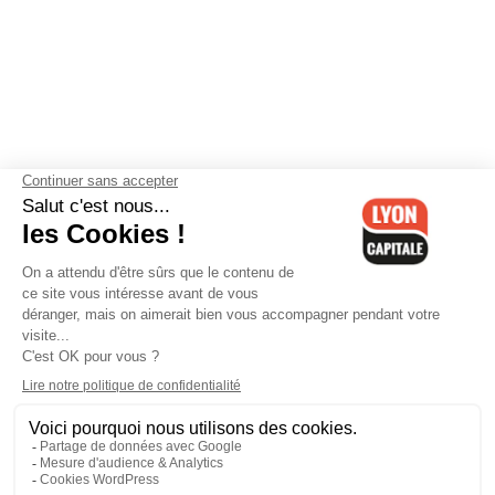
Contactez-nous
-
Mentions légales
-
CGV
-
Politique de
confidentialité
-
Gestion des cookies
-
Lyon Capitale TV
-
Archives
Lyon Capitale