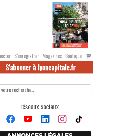
Voir
necter
S’enregistrer
Magazines
Boutique
le
S'abonner à lyoncapitale.fr
panier
réseaux sociaux