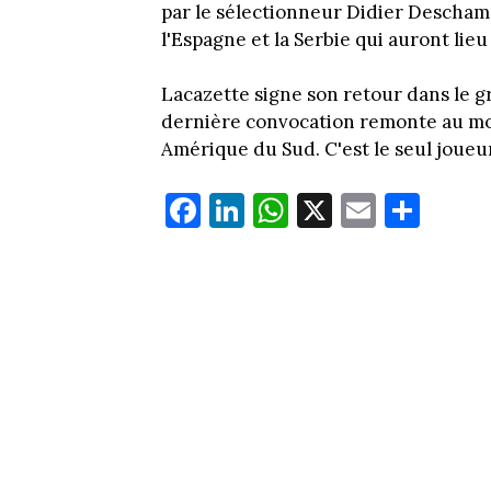
par le sélectionneur Didier Descham
l'Espagne et la Serbie qui auront li
Lacazette signe son retour dans le g
dernière convocation remonte au mois
Amérique du Sud. C'est le seul joueur
Fa
Li
W
X
E
Pa
ce
nk
ha
m
rt
bo
ed
ts
ail
ag
ok
In
Ap
er
p