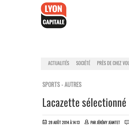
Accéder
au
contenu
ACTUALITÉS
SOCIÉTÉ
PRÈS DE CHEZ VO
SPORTS - AUTRES
Lacazette sélectionné 
28 AOÛT 2014 À 14:13
PAR
JÉRÉMY JEANTET