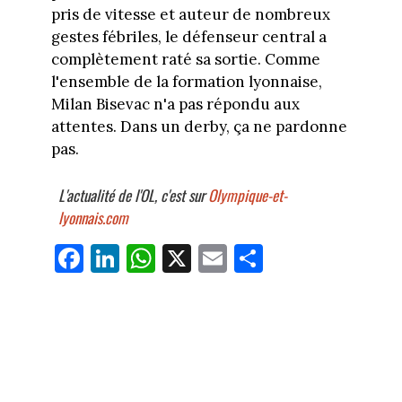
pris de vitesse et auteur de nombreux
gestes fébriles, le défenseur central a
complètement raté sa sortie. Comme
l'ensemble de la formation lyonnaise,
Milan Bisevac n'a pas répondu aux
attentes. Dans un derby, ça ne pardonne
pas.
L'actualité de l'OL, c'est sur
Olympique-et-
lyonnais.com
Fa
Li
W
X
E
Pa
ce
nk
ha
m
rt
bo
ed
ts
ail
ag
ok
In
Ap
er
p