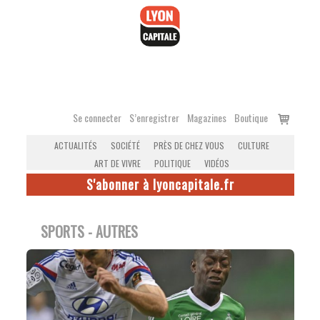
Accéder
au
contenu
Voir
Se connecter
S’enregistrer
Magazines
Boutique
le
ACTUALITÉS
SOCIÉTÉ
PRÈS DE CHEZ VOUS
CULTURE
panier
ART DE VIVRE
POLITIQUE
VIDÉOS
S'abonner à lyoncapitale.fr
SPORTS - AUTRES