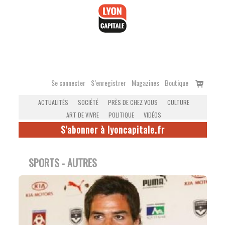
Accéder
au
contenu
Voir
Se connecter
S’enregistrer
Magazines
Boutique
le
ACTUALITÉS
SOCIÉTÉ
PRÈS DE CHEZ VOUS
CULTURE
panier
ART DE VIVRE
POLITIQUE
VIDÉOS
S'abonner à lyoncapitale.fr
SPORTS - AUTRES