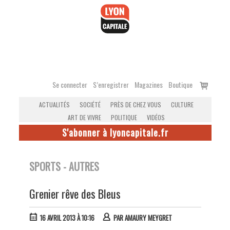
Accéder
au
contenu
Voir
Se connecter
S’enregistrer
Magazines
Boutique
le
ACTUALITÉS
SOCIÉTÉ
PRÈS DE CHEZ VOUS
CULTURE
panier
ART DE VIVRE
POLITIQUE
VIDÉOS
S'abonner à lyoncapitale.fr
SPORTS - AUTRES
Grenier rêve des Bleus
16 AVRIL 2013 À 10:16
PAR
AMAURY MEYGRET