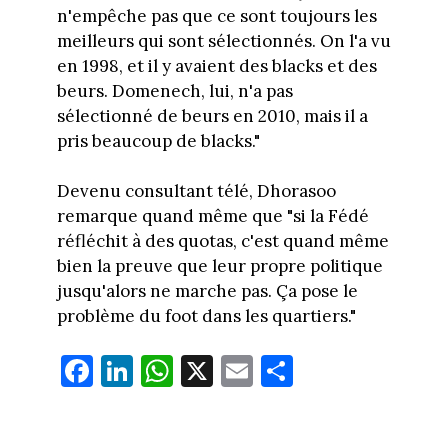
n'empêche pas que ce sont toujours les
meilleurs qui sont sélectionnés. On l'a vu
en 1998, et il y avaient des blacks et des
beurs. Domenech, lui, n'a pas
sélectionné de beurs en 2010, mais il a
pris beaucoup de blacks."
Devenu consultant télé, Dhorasoo
remarque quand même que "si la Fédé
réfléchit à des quotas, c'est quand même
bien la preuve que leur propre politique
jusqu'alors ne marche pas. Ça pose le
problème du foot dans les quartiers."
Fa
Li
W
X
E
Pa
ce
nk
ha
m
rt
bo
ed
ts
ail
ag