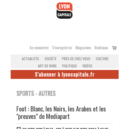
Accéder
au
contenu
Voir
Se connecter
S’enregistrer
Magazines
Boutique
le
ACTUALITÉS
SOCIÉTÉ
PRÈS DE CHEZ VOUS
CULTURE
panier
ART DE VIVRE
POLITIQUE
VIDÉOS
S'abonner à lyoncapitale.fr
SPORTS - AUTRES
Foot : Blanc, les Noirs, les Arabes et les
"preuves" de Mediapart