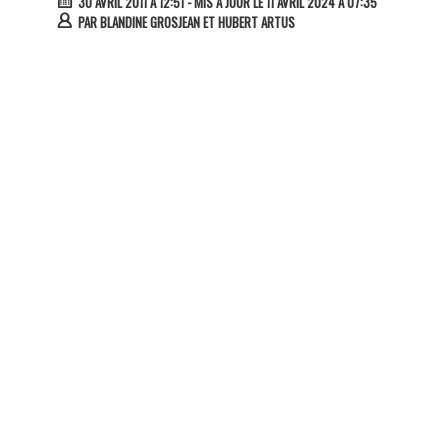
30 AVRIL 2011 À 12:51
- MIS À JOUR LE 11 AVRIL 2024 À 07:35
PAR
BLANDINE GROSJEAN ET HUBERT ARTUS