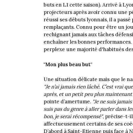
buts en L1 cette saison). Arrivé à Lyo
projecteurs après avoir connu une pé
réussi ses débuts lyonnais, il a pass
remplaçants. Connu pour être un joue
rechignant jamais aux tâches défensi
enchaîner les bonnes performances. 
perplexe une majorité d'habitués de
"Mon plus beau but"
Une situation délicate mais que le nat
"Je n’ai jamais rien lâché. C’est vrai q
après, et un petit peu plus maintenant
pointe d’amertume.
"Je ne suis jamais
suis pas du genre à aller parler dans les
bon, je serai récompensé"
, précise-t-
affectueusement certains de ses coéqu
D’abord à Saint-Etienne puis face à 