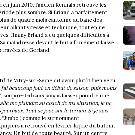
n en juin 2010, l’ancien Rennais retrouve les
riode plus sombre. Si Briand a parfaitement
é plus de quatre mois cantonné au banc des
ur alliant vitesse et technique, tout en ne
ves, Jimmy Briand a eu quelques difficultés à
Sa maladresse devant le but a forcément laissé
s travées de Gerland.
if de Vitry-sur-Seine dit avoir plutôt bien vécu.
ue j’ai beaucoup joué en début de saison, puis moins
"
, soupire-t-il sans jamais laisser poindre une
 allé me plaindre au coach de ma situation, je ne
 journaux. Tout se joue sur le terrain. Si je suis
il. “Jimbo'', comme le surnomment
ipiers a retrouvé en février la joie du buteur.
Nancy. Un but de toute beauté. Sur un centre