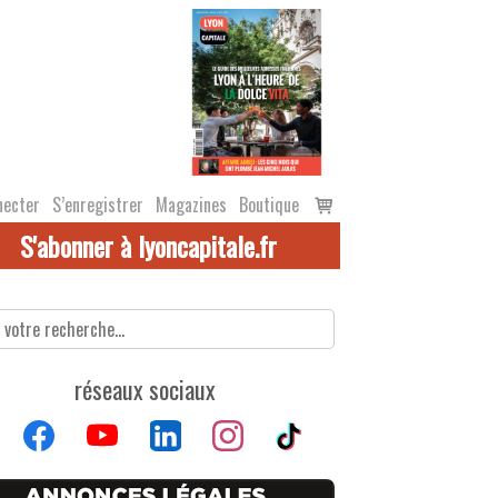
Voir
necter
S’enregistrer
Magazines
Boutique
le
S'abonner à lyoncapitale.fr
panier
réseaux sociaux