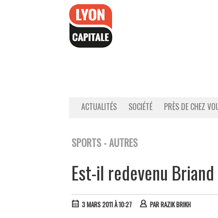
Accéder
au
contenu
ACTUALITÉS
SOCIÉTÉ
PRÈS DE CHEZ VO
SPORTS - AUTRES
Est-il redevenu Briand
3 MARS 2011 À 10:27
PAR
RAZIK BRIKH