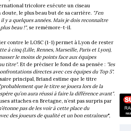
ternational tricolore exécute un ciseau
doute, le plus beau but de sa carrière.
"J'en
il y a quelques années. Mais je dois reconnaître
 plus beau !"
, se remémore-t-il.
r contre le LOSC (1-1) permet à Lyon de rester
te à cinq (Lille, Rennes, Marseille, Paris et Lyon),
a passer le moins de points face aux équipes
u titre"
. Et de préciser le fond de sa pensée :
"les
confrontations directes avec ces équipes du Top 5".
ire principal, Briand estime que le titre
"probablement que le titre se jouera lors de la
spère qu’on aura réussi à faire la différence avant"
.
es attaches en Bretagne, n’est pas surpris par
’étonne pas de les voir à cette place du
vec des joueurs de qualité et un bon entraîneur
",