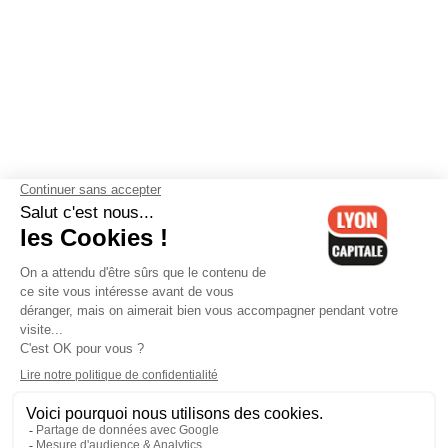
Contactez-nous
-
Mentions légales
-
CGV
-
Politique de
confidentialité
-
Gestion des cookies
-
Lyon Capitale TV
-
Archives