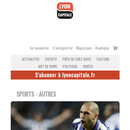
Accéder
au
contenu
Voir
Se connecter
S’enregistrer
Magazines
Boutique
le
ACTUALITÉS
SOCIÉTÉ
PRÈS DE CHEZ VOUS
CULTURE
panier
ART DE VIVRE
POLITIQUE
VIDÉOS
S'abonner à lyoncapitale.fr
SPORTS - AUTRES