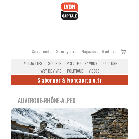
Accéder
au
contenu
Voir
Se connecter
S’enregistrer
Magazines
Boutique
le
ACTUALITÉS
SOCIÉTÉ
PRÈS DE CHEZ VOUS
CULTURE
panier
ART DE VIVRE
POLITIQUE
VIDÉOS
S'abonner à lyoncapitale.fr
AUVERGNE-RHÔNE-ALPES