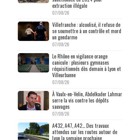
extraction illégale
07/08/26
Villefranche : alcoolisé, il refuse de
se soumettre à un contrôle et mord
un gendarme
07/08/26
Le Rhône en vigilance orange
canicule : plusieurs gymnases
réquisitionnés dès demain à Lyon et
Villeurbanne
07/08/26
À Vaulx-en-Velin, Abdelkader Lahmar
serre la vis contre les dépôts
sauvages
07/08/26
A432, A47, A42… Des travaux
attendus sur les routes autour de
Lyon la semaine prochaine