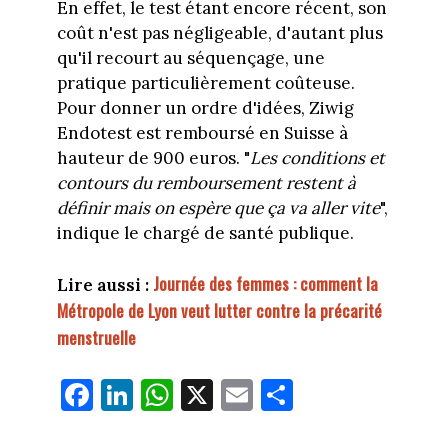
En effet, le test étant encore récent, son
coût n'est pas négligeable, d'autant plus
qu'il recourt au séquençage, une
pratique particulièrement coûteuse.
Pour donner un ordre d'idées, Ziwig
Endotest est remboursé en Suisse à
hauteur de 900 euros. "
Les conditions et
contours du remboursement restent à
définir mais on espère que ça va aller vite
",
indique le chargé de santé publique.
Journée des femmes : comment la
Lire aussi :
Métropole de Lyon veut lutter contre la précarité
menstruelle
Fa
Li
W
X
E
Pa
ce
nk
ha
m
rt