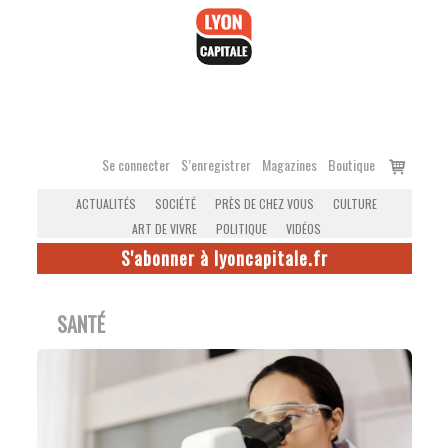
Accéder
au
contenu
Voir
Se connecter
S’enregistrer
Magazines
Boutique
le
ACTUALITÉS
SOCIÉTÉ
PRÈS DE CHEZ VOUS
CULTURE
panier
ART DE VIVRE
POLITIQUE
VIDÉOS
S'abonner à lyoncapitale.fr
SANTÉ