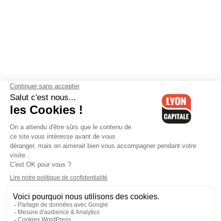
Contactez-nous
-
Mentions légales
-
CGV
-
Politique de
confidentialité
-
Gestion des cookies
-
Lyon Capitale TV
-
Archives