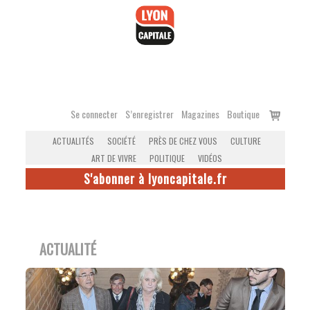
Accéder
au
contenu
Voir
Se connecter
S’enregistrer
Magazines
Boutique
le
ACTUALITÉS
SOCIÉTÉ
PRÈS DE CHEZ VOUS
CULTURE
panier
ART DE VIVRE
POLITIQUE
VIDÉOS
S'abonner à lyoncapitale.fr
ACTUALITÉ