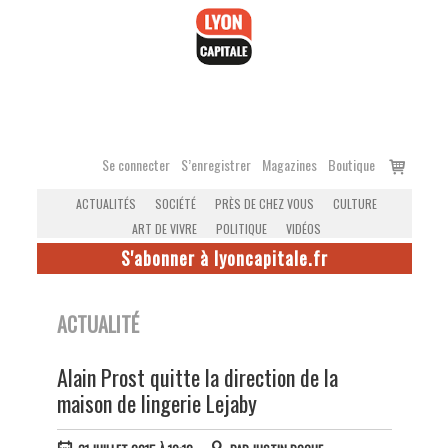
Accéder
au
contenu
Voir
Se connecter
S’enregistrer
Magazines
Boutique
le
ACTUALITÉS
SOCIÉTÉ
PRÈS DE CHEZ VOUS
CULTURE
panier
ART DE VIVRE
POLITIQUE
VIDÉOS
S'abonner à lyoncapitale.fr
ACTUALITÉ
Alain Prost quitte la direction de la
maison de lingerie Lejaby