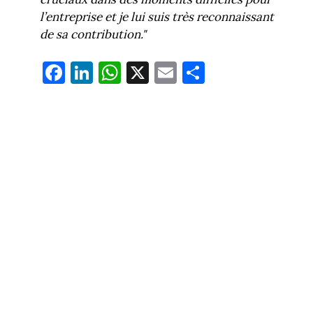
l’entreprise et je lui suis très reconnaissant
de sa contribution."
Fa
Li
W
X
E
Pa
ce
nk
ha
m
rt
bo
ed
ts
ail
ag
ok
In
Ap
er
p