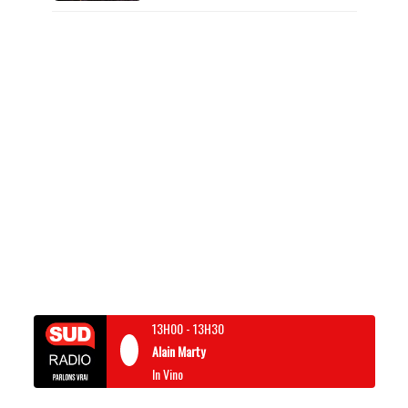
13H00
-
13H30
Alain Marty
In Vino