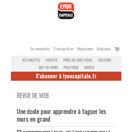
Accéder
au
contenu
Voir
Se connecter
S’enregistrer
Magazines
Boutique
le
ACTUALITÉS
SOCIÉTÉ
PRÈS DE CHEZ VOUS
CULTURE
panier
ART DE VIVRE
POLITIQUE
VIDÉOS
S'abonner à lyoncapitale.fr
REVUE DE WEB
Une école pour apprendre à taguer les
murs en grand