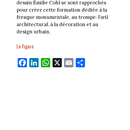
dessin Émilie Cohl se sont rapprochés
pour créer cette formation dédiée à la
fresque monumentale, au trompe-l’œil
architectural, à la décoration et au
design urbain.
Le Figaro
Fa
Li
W
X
E
Pa
ce
nk
ha
m
rt
bo
ed
ts
ail
ag
ok
In
Ap
er
p