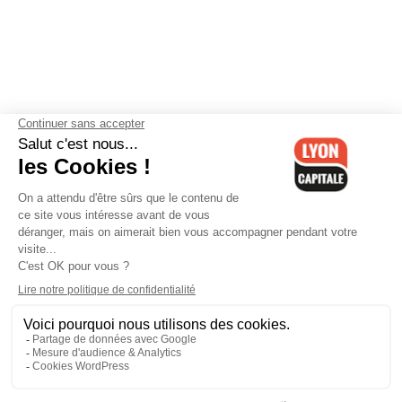
Contactez-nous
-
Mentions légales
-
CGV
-
Politique de
confidentialité
-
Gestion des cookies
-
Lyon Capitale TV
-
Archives
Lyon Capitale
Lyon Capitale - 51 avenue Maréchal Foch - CS 40091 - 69456 Lyon