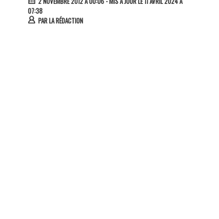
2 NOVEMBRE 2012 À 00:06
- MIS À JOUR LE 11 AVRIL 2024 À
07:38
PAR
LA RÉDACTION