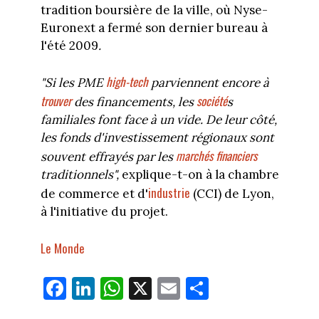
tradition boursière de la ville, où Nyse-
Euronext a fermé son dernier bureau à
l'été 2009
.
high-tech
"Si les PME
parviennent encore à
trouver
société
des financements, les
s
familiales font face à un vide. De leur côté,
les fonds d'investissement régionaux sont
marchés financiers
souvent effrayés par les
traditionnels",
explique-t-on à la chambre
industrie
de commerce et d'
(CCI) de Lyon,
à l'initiative du projet.
Le Monde
Fa
Li
W
X
E
Pa
ce
nk
ha
m
rt