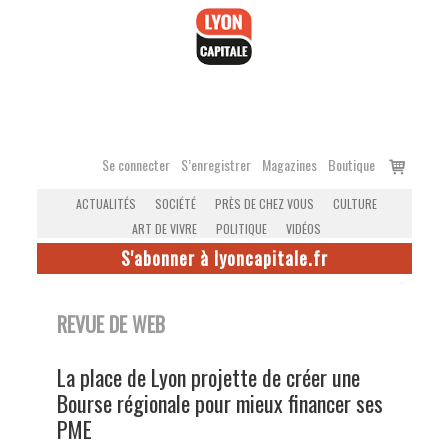
Accéder
au
contenu
Voir
Se connecter
S’enregistrer
Magazines
Boutique
le
ACTUALITÉS
SOCIÉTÉ
PRÈS DE CHEZ VOUS
CULTURE
panier
ART DE VIVRE
POLITIQUE
VIDÉOS
S'abonner à lyoncapitale.fr
REVUE DE WEB
La place de Lyon projette de créer une
Bourse régionale pour mieux financer ses
PME