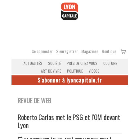
Accéder
au
contenu
Voir
Se connecter
S’enregistrer
Magazines
Boutique
le
ACTUALITÉS
SOCIÉTÉ
PRÈS DE CHEZ VOUS
CULTURE
panier
ART DE VIVRE
POLITIQUE
VIDÉOS
S'abonner à lyoncapitale.fr
REVUE DE WEB
Roberto Carlos met le PSG et l'OM devant
Lyon