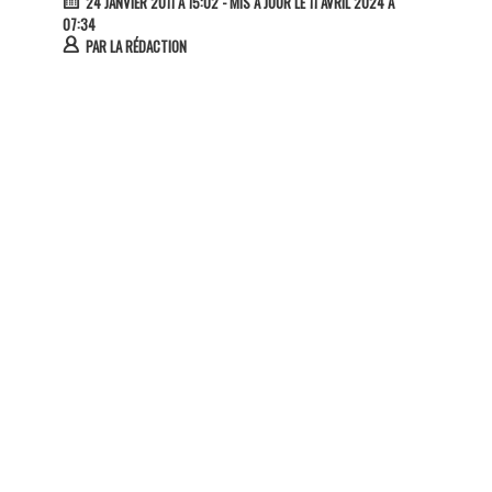
24 JANVIER 2011 À 15:02
- MIS À JOUR LE 11 AVRIL 2024 À
07:34
PAR
LA RÉDACTION