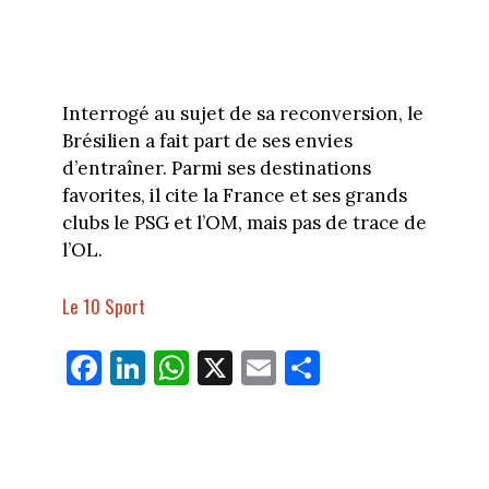
Interrogé au sujet de sa reconversion, le
Brésilien a fait part de ses envies
d’entraîner. Parmi ses destinations
favorites, il cite la France et ses grands
clubs le PSG et l’OM, mais pas de trace de
l’OL.
Le 10 Sport
Fa
Li
W
X
E
Pa
ce
nk
ha
m
rt
bo
ed
ts
ail
ag
ok
In
Ap
er