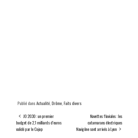
Publié dans
Actualité
,
Drôme
,
Faits divers
JO 2030 : un premier
Navettes fluviales : les
budget de 2,1 milliards d’euros
catamarans électriques
validé par le Cojop
Navigône sont arrivés à Lyon