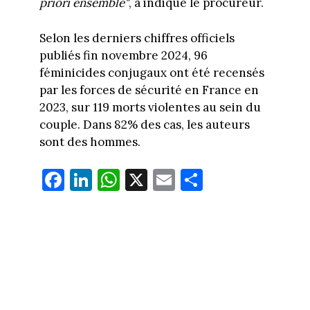
priori ensemble"
, a indiqué le procureur.
Selon les derniers chiffres officiels
publiés fin novembre 2024, 96
féminicides conjugaux ont été recensés
par les forces de sécurité en France en
2023, sur 119 morts violentes au sein du
couple. Dans 82% des cas, les auteurs
sont des hommes.
Fa
Li
W
X
E
Pa
ce
nk
ha
m
rt
bo
ed
ts
ail
ag
ok
In
Ap
er
p