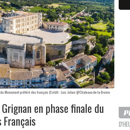
e du Monument préféré des français (Crédit : Loic Julien @Chateaux-de-la-Drome
 Grignan en phase finale du
 Français
D'HE