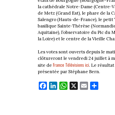
états de Bourgogne (Bourgogne-Fran
la cathédrale Notre-Dame (Centre-Val 
de Metz (Grand Est), le phare de la C
Salengro (Hauts-de-France), le petit 
basilique Sainte-Thérèse (Normandie
Aquitaine), l’observatoire du Pic du 
la Loire) et le centre de la Vieille C
Les votes sont ouverts depuis le matin
clôtureront le vendredi 24 juillet à mi
France Télévisions ici
site de
. Le résulta
présentée par Stéphane Bern.
Fa
Li
W
X
E
Pa
ce
nk
ha
m
rt
bo
ed
ts
ail
ag
ok
In
Ap
er