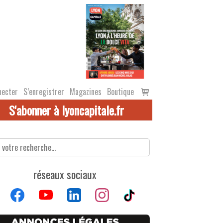
Voir
necter
S’enregistrer
Magazines
Boutique
le
S'abonner à lyoncapitale.fr
panier
réseaux sociaux