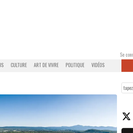
Se con
US
CULTURE
ART DE VIVRE
POLITIQUE
VIDÉOS