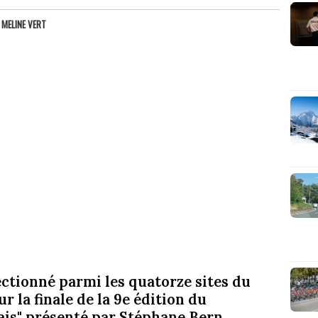
R
MELINE VERT
ectionné parmi les quatorze sites du
r la finale de la 9e édition du
is" présenté par Stéphane Bern.