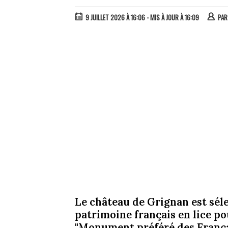
9 JUILLET 2026 À 16:06
- MIS À JOUR À 16:09
PA
Le château de Grignan est sél
patrimoine français en lice pou
"Monument préféré des França