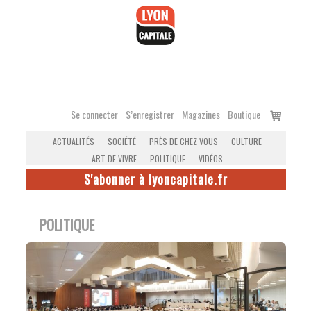
Accéder
au
contenu
Voir
Se connecter
S’enregistrer
Magazines
Boutique
le
ACTUALITÉS
SOCIÉTÉ
PRÈS DE CHEZ VOUS
CULTURE
panier
ART DE VIVRE
POLITIQUE
VIDÉOS
S'abonner à lyoncapitale.fr
POLITIQUE