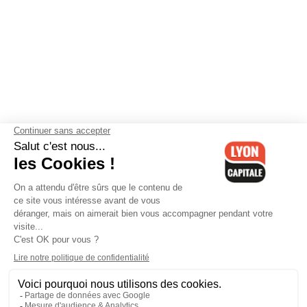
Contactez-nous
-
Mentions légales
-
CGV
-
Politique de
confidentialité
-
Gestion des cookies
-
Lyon Capitale TV
-
Archives