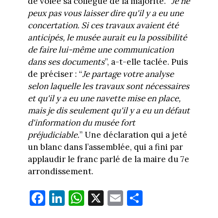
de volée sa collègue de la majorité. “
Je ne
peux pas vous laisser dire qu'il y a eu une
concertation. Si ces travaux avaient été
anticipés, le musée aurait eu la possibilité
de faire lui-même une communication
dans ses documents
”, a-t-elle taclée. Puis
de préciser : “
Je partage votre analyse
selon laquelle les travaux sont nécessaires
et qu'il y a eu une navette mise en place,
mais je dis seulement qu'il y a eu un défaut
d'information du musée fort
préjudiciable.
” Une déclaration qui a jeté
un blanc dans l’assemblée, qui a fini par
applaudir le franc parlé de la maire du 7e
arrondissement.
Fa
Li
W
X
E
Pa
ce
nk
ha
m
rt