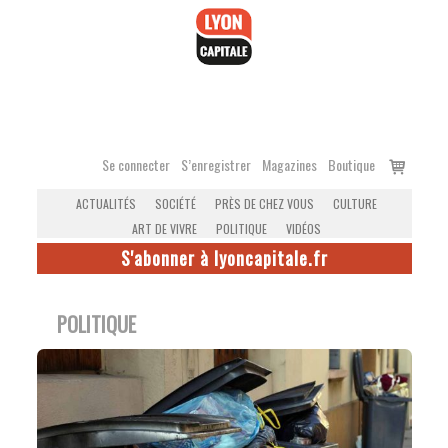
Accéder
au
contenu
Voir
Se connecter
S’enregistrer
Magazines
Boutique
le
ACTUALITÉS
SOCIÉTÉ
PRÈS DE CHEZ VOUS
CULTURE
panier
ART DE VIVRE
POLITIQUE
VIDÉOS
S'abonner à lyoncapitale.fr
POLITIQUE