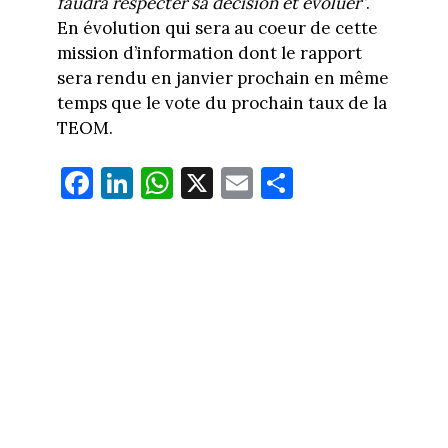
faudra respecter sa décision et évoluer
”.
En évolution qui sera au coeur de cette
mission d’information dont le rapport
sera rendu en janvier prochain en même
temps que le vote du prochain taux de la
TEOM.
Fa
Li
W
X
E
Pa
ce
nk
ha
m
rt
bo
ed
ts
ail
ag
ok
In
Ap
er
p