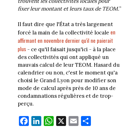
trouvent les collectivités locales pour
fixer leur montant et leurs taux de TEOM.
”
Il faut dire que l'État a très largement
en
forcé la main de la collectivité locale
affirmant en novembre dernier qu'il ne paierait
plus
- ce qu'il faisait jusqu'ici - à la place
des collectivités qui ont appliqué un
mauvais calcul de leur TEOM. Hasard du
calendrier ou non, c'est le moment qu'a
choisi le Grand Lyon pour modifier son
mode de calcul après près de 10 ans de
condamnations régulières et de trop-
perçu.
Fa
Li
W
X
E
Pa
ce
nk
ha
m
rt