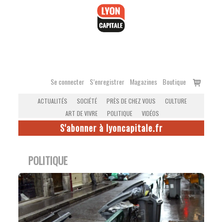
Accéder
au
contenu
Voir
Se connecter
S’enregistrer
Magazines
Boutique
le
ACTUALITÉS
SOCIÉTÉ
PRÈS DE CHEZ VOUS
CULTURE
panier
ART DE VIVRE
POLITIQUE
VIDÉOS
S'abonner à lyoncapitale.fr
POLITIQUE