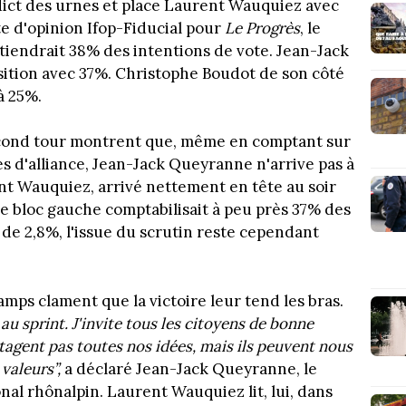
dict des urnes et place Laurent Wauquiez avec
e d'opinion Ifop-Fiducial pour
Le Progrès
, le
btiendrait 38% des intentions de vote. Jean-Jack
ition avec 37%. Christophe Boudot de son côté
à 25%.
econd tour montrent que, même en comptant sur
es d'alliance, Jean-Jack Queyranne n'arrive pas à
t Wauquiez, arrivé nettement en tête au soir
e bloc gauche comptabilisait à peu près 37% des
 de 2,8%, l'issue du scrutin reste cependant
amps clament que la victoire leur tend les bras.
au sprint. J'invite tous les citoyens de bonne
rtagent pas toutes nos idées, mais ils peuvent nous
 valeurs”,
a déclaré Jean-Jack Queyranne, le
nal rhônalpin. Laurent Wauquiez lit, lui, dans