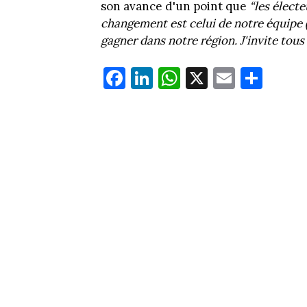
son avance d'un point que
“les élect
changement est celui de notre équipe (
gagner dans notre région. J'invite tous
Fa
Li
W
X
E
Pa
ce
nk
ha
m
rt
bo
ed
ts
ail
ag
ok
In
Ap
er
p