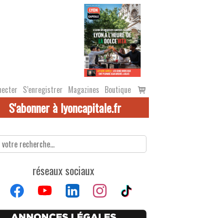
Voir
necter
S’enregistrer
Magazines
Boutique
le
S'abonner à lyoncapitale.fr
panier
réseaux sociaux