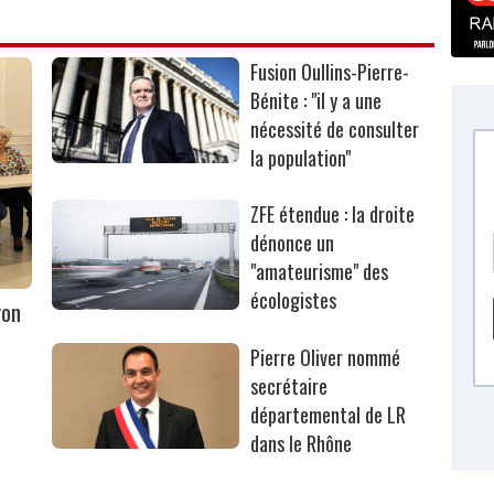
Fusion Oullins-Pierre-
Bénite : "il y a une
nécessité de consulter
la population"
ZFE étendue : la droite
dénonce un
"amateurisme" des
écologistes
yon
Pierre Oliver nommé
secrétaire
départemental de LR
dans le Rhône