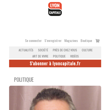
Accéder
au
contenu
Voir
Se connecter
S’enregistrer
Magazines
Boutique
le
ACTUALITÉS
SOCIÉTÉ
PRÈS DE CHEZ VOUS
CULTURE
panier
ART DE VIVRE
POLITIQUE
VIDÉOS
S'abonner à lyoncapitale.fr
POLITIQUE