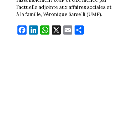
l’actuelle adjointe aux affaires sociales et
à la famille, Véronique Sarselli (UMP).
Fa
Li
W
X
E
Pa
ce
nk
ha
m
rt
bo
ed
ts
ail
ag
ok
In
Ap
er
p