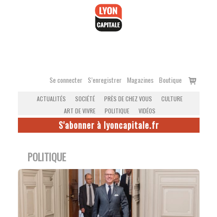
Accéder
au
contenu
Voir
Se connecter
S’enregistrer
Magazines
Boutique
le
ACTUALITÉS
SOCIÉTÉ
PRÈS DE CHEZ VOUS
CULTURE
panier
ART DE VIVRE
POLITIQUE
VIDÉOS
S'abonner à lyoncapitale.fr
POLITIQUE