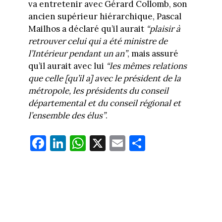
va entretenir avec Gérard Collomb, son
ancien supérieur hiérarchique, Pascal
Mailhos a déclaré qu’il aurait
“plaisir à
retrouver celui qui a été ministre de
l’Intérieur pendant un an”
, mais assuré
qu’il aurait avec lui
“les mêmes relations
que celle [qu’il a] avec le président de la
métropole, les présidents du conseil
départemental et du conseil régional et
l’ensemble des élus”
.
Fa
Li
W
X
E
Pa
ce
nk
ha
m
rt
bo
ed
ts
ail
ag
ok
In
Ap
er
p