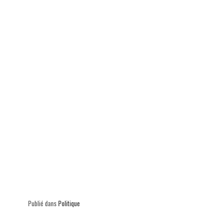
p
Publié dans
Politique