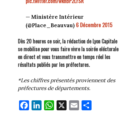
pic.twitter.com/wknBP2LrSR
— Ministère Intérieur
6 Décembre 2015
(@Place_Beauvau)
Dès 20 heures ce soir, la rédaction de Lyon Capitale
se mobilise pour vous faire vivre la soirée eléctorale
en direct et vous transmettre en temps réel les
résultats publiés par les préfectures.
*Les chiffres présentés proviennent des
préfectures de départements.
Fa
Li
W
X
E
Pa
ce
nk
ha
m
rt
bo
ed
ts
ail
ag
ok
In
Ap
er