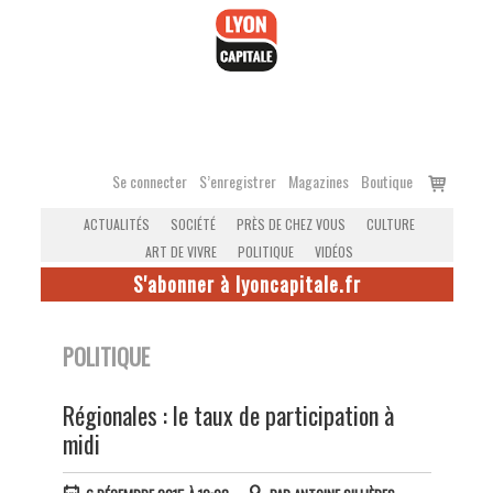
Accéder
au
contenu
Voir
Se connecter
S’enregistrer
Magazines
Boutique
le
ACTUALITÉS
SOCIÉTÉ
PRÈS DE CHEZ VOUS
CULTURE
panier
ART DE VIVRE
POLITIQUE
VIDÉOS
S'abonner à lyoncapitale.fr
POLITIQUE
Régionales : le taux de participation à
midi