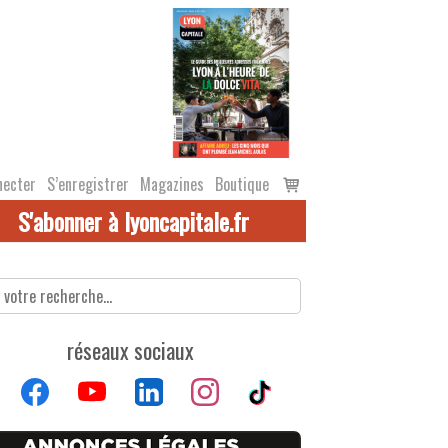
Voir
necter
S’enregistrer
Magazines
Boutique
le
S'abonner à lyoncapitale.fr
panier
réseaux sociaux