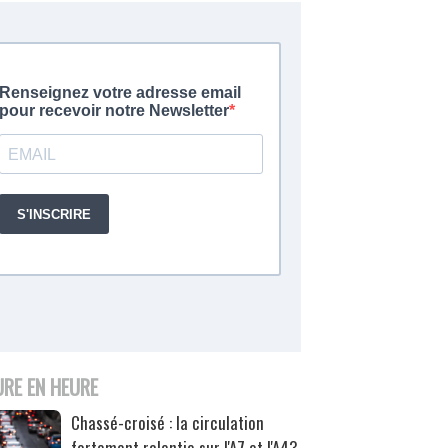
URE EN HEURE
Chassé-croisé : la circulation
fortement ralentie sur l'A7 et l'A43