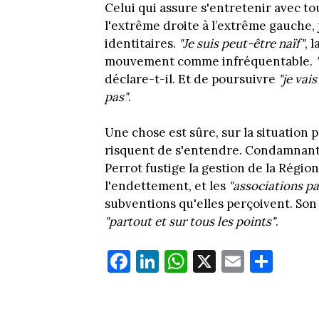
Celui qui assure s'entretenir avec tou
l'extrême droite à l’extrême gauche, 
identitaires.
"Je suis peut-être naïf"
, 
mouvement comme infréquentable.
déclare-t-il. Et de poursuivre
"je vai
pas"
.
Une chose est sûre, sur la situation p
risquent de s'entendre. Condamnan
Perrot fustige la gestion de la Régio
l'endettement, et les
"associations
pa
subventions qu'elles perçoivent. Son 
"partout et sur tous les points"
.
Fa
Li
W
X
E
Pa
ce
nk
ha
m
rt
bo
ed
ts
ail
ag