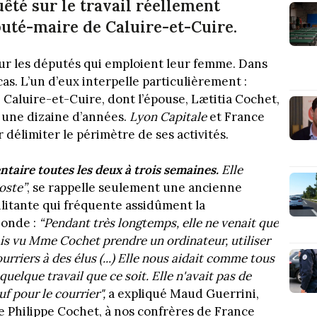
êté sur le travail réellement
puté-maire de Caluire-et-Cuire.
 sur les députés qui emploient leur femme. Dans
as. L’un d’eux interpelle particulièrement :
Caluire-et-Cuire, dont l’épouse, Lætitia Cochet,
s une dizaine d’années.
Lyon Capitale
et
France
délimiter le périmètre de ses activités.
ntaire toutes les deux à trois semaines.
Elle
Poste”
, se rappelle seulement une ancienne
litante qui fréquente assidûment la
onde :
“Pendant très longtemps, elle ne venait que
ais vu Mme Cochet prendre un ordinateur, utiliser
urriers à des élus (...) Elle nous aidait comme tous
e quelque travail que ce soit. Elle n'avait pas de
f pour le courrier",
a expliqué Maud Guerrini,
e Philippe Cochet, à nos confrères de France