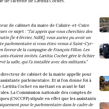
le de l’activité de Lætitia Cochet.
teur de cabinet du maire de Caluire-et-Cuire
uer ce sujet :
“J’ai appris que vous cherchiez des
tin [le 4 février, NdlR], vous auriez pu avoir un
te parlementaire si vous étiez venus à Saint-Cyr-
n faveur de la campagne de François Fillon. Les
ants étaient invités. Lætitia Cochet gère le fichier
vé la salle, qui l’a installée avec des militants.”
directeur de cabinet de la mairie appelle pour
assistante parlementaire. Et si l’on donne foi à
 de Lætitia Cochet en mettant en avant le fait
torales. La Commission nationale des comptes de
ues (CNCCFP) stipule en effet que les assistants
uniquement pour le parlementaire dans le cadre de