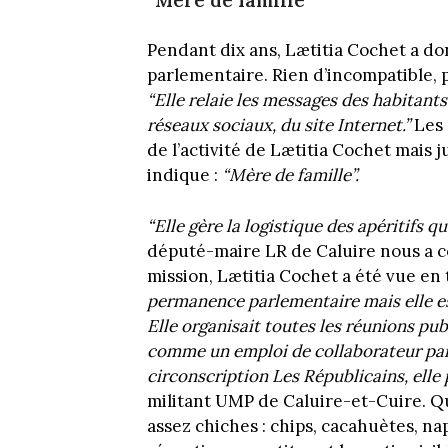
“Mère de famille”
Pendant dix ans, Lætitia Cochet a don
parlementaire. Rien d’incompatible, po
“Elle relaie les messages des habitants.
réseaux sociaux, du site Internet.”
Les 
de l’activité de Lætitia Cochet mais ju
indique :
“Mère de famille”.
“Elle gère la logistique des apéritifs qu
député-maire LR de Caluire nous a co
mission, Lætitia Cochet a été vue en t
permanence parlementaire mais elle est
Elle organisait toutes les réunions pub
comme un emploi de collaborateur par
circonscription Les Républicains, elle p
militant UMP de Caluire-et-Cuire. Qu
assez chiches : chips, cacahuètes, na