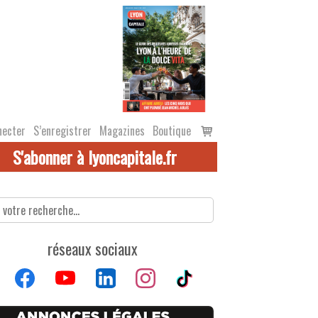
Voir
necter
S’enregistrer
Magazines
Boutique
le
S'abonner à lyoncapitale.fr
panier
réseaux sociaux