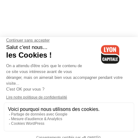
Contactez-nous
-
Mentions légales
-
CGV
-
Politique de
confidentialité
-
Gestion des cookies
-
Lyon Capitale TV
-
Archives
Lyon Capitale
Lyon Capitale - 51 avenue Maréchal Foch - CS 40091 - 69456 Lyon