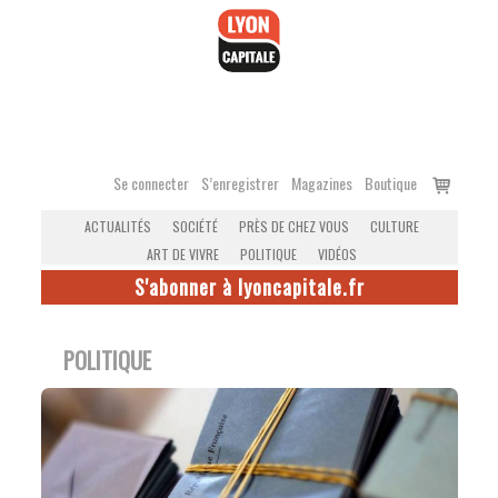
Accéder
au
contenu
Voir
Se connecter
S’enregistrer
Magazines
Boutique
le
ACTUALITÉS
SOCIÉTÉ
PRÈS DE CHEZ VOUS
CULTURE
panier
ART DE VIVRE
POLITIQUE
VIDÉOS
S'abonner à lyoncapitale.fr
POLITIQUE