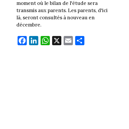
moment où le bilan de l'étude sera
transmis aux parents. Les parents, d'ici
là, seront consultés à nouveau en
décembre.
Fa
Li
W
X
E
Pa
ce
nk
ha
m
rt
bo
ed
ts
ail
ag
ok
In
Ap
er
p