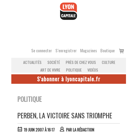
Accéder
au
contenu
Voir
Se connecter
S’enregistrer
Magazines
Boutique
le
ACTUALITÉS
SOCIÉTÉ
PRÈS DE CHEZ VOUS
CULTURE
panier
ART DE VIVRE
POLITIQUE
VIDÉOS
S'abonner à lyoncapitale.fr
POLITIQUE
PERBEN, LA VICTOIRE SANS TRIOMPHE
19 JUIN 2007 À 16:17
PAR
LA RÉDACTION