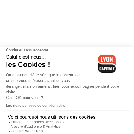
Contactez-nous
-
Mentions légales
-
CGV
-
Politique de
confidentialité
-
Gestion des cookies
-
Lyon Capitale TV
-
Archives
Lyon Capitale