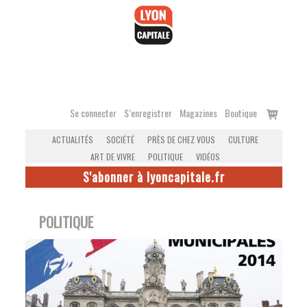
Accéder
au
contenu
Voir
Se connecter
S’enregistrer
Magazines
Boutique
le
ACTUALITÉS
SOCIÉTÉ
PRÈS DE CHEZ VOUS
CULTURE
panier
ART DE VIVRE
POLITIQUE
VIDÉOS
S'abonner à lyoncapitale.fr
POLITIQUE