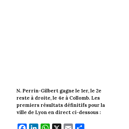
N. Perrin-Gilbert gagne le 1er, le 2e
reste à droite, le 4e à Collomb. Les
premiers résultats définitifs pour la
ville de Lyon en direct ci-dessous :
Fa
Li
W
X
E
Pa