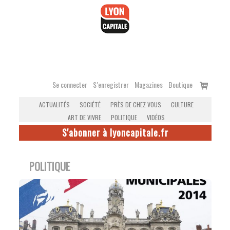
Accéder
au
contenu
Voir
Se connecter
S’enregistrer
Magazines
Boutique
le
ACTUALITÉS
SOCIÉTÉ
PRÈS DE CHEZ VOUS
CULTURE
panier
ART DE VIVRE
POLITIQUE
VIDÉOS
S'abonner à lyoncapitale.fr
POLITIQUE