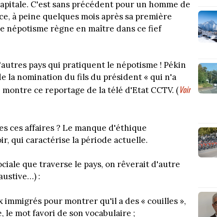
a capitale. C'est sans précédent pour un homme de
nce, à peine quelques mois après sa première
e népotisme règne en maître dans ce fief
d'autres pays qui pratiquent le népotisme ! Pékin
de la nomination du fils du président « qui n'a
Voir
 montre ce reportage de la télé d'Etat CCTV. (
es ces affaires ? Le manque d'éthique
r, qui caractérise la période actuelle.
iale que traverse le pays, on rêverait d'autre
austive…) :
x immigrés pour montrer qu'il a des « couilles »,
 le mot favori de son vocabulaire ;