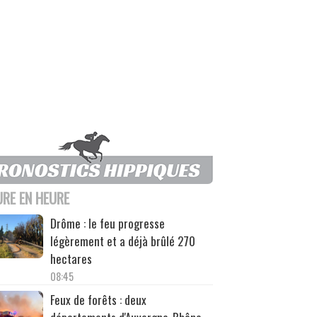
URE EN HEURE
Drôme : le feu progresse
légèrement et a déjà brûlé 270
hectares
08:45
Feux de forêts : deux