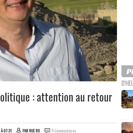
D'HE
litique : attention au retour
 À 07:31
PAR
RUE 89
9 Commentaires