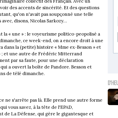
'imaginaire collectif des Français. Avec un
voir des accents de sincérité. Et des questions
outant, qu'on n'avait pas soupçonné une telle
s avec, disons, Nicolas Sarkozy…
 la « une » : le voyeurisme politico-peopolisé a
 dimanche, ce week-end, on a encore droit à une
ra dans la (petite) histoire « Mme ex-Besson » et
 ; et une autre de Frédéric Mitterrand
nt par sa faute, pour une déclaration
qui a ouvert la boîte de Pandore. Besson et
ans de télé dimanche.
D'HE
ce ne s'arrête pas là. Elle prend une autre forme
e qui vous savez, à la tête de l'EPAD,
t de La Défense, qui gère le gigantesque et