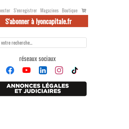
Voir
necter
S’enregistrer
Magazines
Boutique
le
S'abonner à lyoncapitale.fr
panier
réseaux sociaux