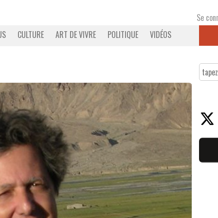
Se con
US
CULTURE
ART DE VIVRE
POLITIQUE
VIDÉOS