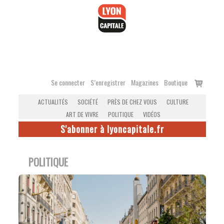
Accéder
au
contenu
Voir
Se connecter
S’enregistrer
Magazines
Boutique
le
ACTUALITÉS
SOCIÉTÉ
PRÈS DE CHEZ VOUS
CULTURE
panier
ART DE VIVRE
POLITIQUE
VIDÉOS
S'abonner à lyoncapitale.fr
POLITIQUE