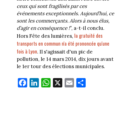
ceux qui sont fragilisés par ces
événements exceptionnels. Aujourd’hui, ce
sont les commerçants. Alors à nous élus,
d’agir en conséquence !
”, a-t-il conclu.
la gratuité des
Hors Fête des lumières,
transports en commun n'a été prononcée qu'une
fois à Lyon
. Il s'agissait d'un pic de
pollution, le 14 mars 2014, dix jours avant
le 1er tour des élections municipales.
Fa
Li
W
X
E
Pa
ce
nk
ha
m
rt
bo
ed
ts
ail
ag
ok
In
Ap
er
p