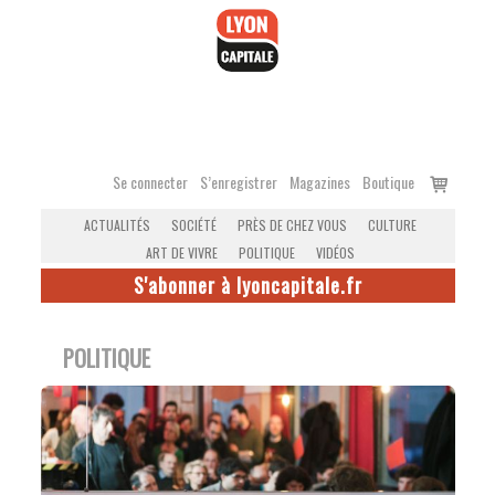
Accéder
au
contenu
Voir
Se connecter
S’enregistrer
Magazines
Boutique
le
ACTUALITÉS
SOCIÉTÉ
PRÈS DE CHEZ VOUS
CULTURE
panier
ART DE VIVRE
POLITIQUE
VIDÉOS
S'abonner à lyoncapitale.fr
POLITIQUE