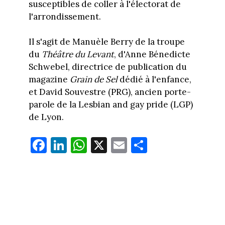
susceptibles de coller à l'électorat de
l'arrondissement.
Il s'agit de Manuèle Berry de la troupe
du
Théâtre du Levant
, d'Anne Bénedicte
Schwebel, directrice de publication du
magazine
Grain de Sel
dédié à l'enfance,
et David Souvestre (PRG), ancien porte-
parole de la Lesbian and gay pride (LGP)
de Lyon.
Fa
Li
W
X
E
Pa
ce
nk
ha
m
rt
bo
ed
ts
ail
ag
ok
In
Ap
er
p