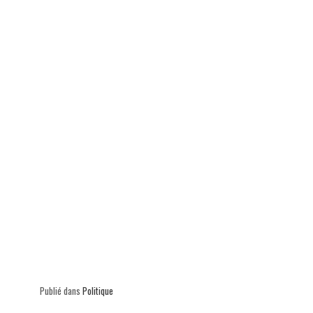
p
Publié dans
Politique