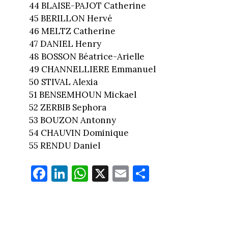
44 BLAISE-PAJOT Catherine
45 BERILLON Hervé
46 MELTZ Catherine
47 DANIEL Henry
48 BOSSON Béatrice-Arielle
49 CHANNELLIERE Emmanuel
50 STIVAL Alexia
51 BENSEMHOUN Mickael
52 ZERBIB Sephora
53 BOUZON Antonny
54 CHAUVIN Dominique
55 RENDU Daniel
Fa
Li
W
X
E
Pa
ce
nk
ha
m
rt
bo
ed
ts
ail
ag
ok
In
Ap
er