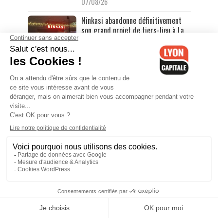
07/08/26
Ninkasi abandonne définitivement
son grand projet de tiers-lieu à La
Saulaie, près de Lyon
07/08/26
Éclipse solaire du 12 août : tout
savoir pour l'observer au mieux à
Lyon
07/08/26
Lectures sous l’arbre en Haute-Loire
07/08/26
Mort de Quentin Deranque à Lyon :
ce que révèlent les auditions sur les
heures qui ont suivi la rixe mortelle
07/08/26
Départs en vacances : un week-end