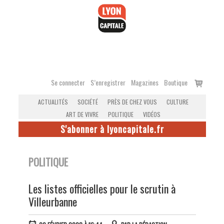
Accéder
au
contenu
Voir
Se connecter
S’enregistrer
Magazines
Boutique
le
ACTUALITÉS
SOCIÉTÉ
PRÈS DE CHEZ VOUS
CULTURE
panier
ART DE VIVRE
POLITIQUE
VIDÉOS
S'abonner à lyoncapitale.fr
POLITIQUE
Les listes officielles pour le scrutin à
Villeurbanne