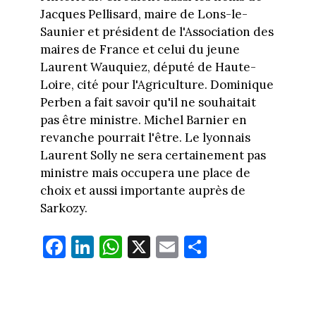
Jacques Pellisard, maire de Lons-le-
Saunier et président de l'Association des
maires de France et celui du jeune
Laurent Wauquiez, député de Haute-
Loire, cité pour l'Agriculture. Dominique
Perben a fait savoir qu'il ne souhaitait
pas être ministre. Michel Barnier en
revanche pourrait l'être. Le lyonnais
Laurent Solly ne sera certainement pas
ministre mais occupera une place de
choix et aussi importante auprès de
Sarkozy.
Fa
Li
W
X
E
Pa
ce
nk
ha
m
rt
bo
ed
ts
ail
ag
ok
In
Ap
er