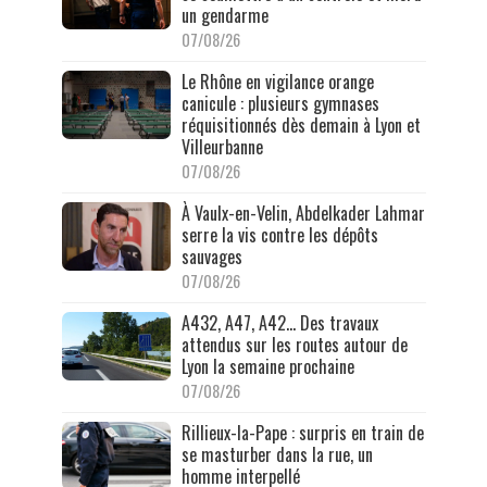
un gendarme
07/08/26
Le Rhône en vigilance orange
canicule : plusieurs gymnases
réquisitionnés dès demain à Lyon et
Villeurbanne
07/08/26
À Vaulx-en-Velin, Abdelkader Lahmar
serre la vis contre les dépôts
sauvages
07/08/26
A432, A47, A42… Des travaux
attendus sur les routes autour de
Lyon la semaine prochaine
07/08/26
Rillieux-la-Pape : surpris en train de
se masturber dans la rue, un
homme interpellé