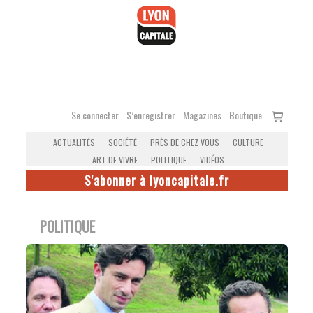
Accéder
au
contenu
Voir
Se connecter
S’enregistrer
Magazines
Boutique
le
ACTUALITÉS
SOCIÉTÉ
PRÈS DE CHEZ VOUS
CULTURE
panier
ART DE VIVRE
POLITIQUE
VIDÉOS
S'abonner à lyoncapitale.fr
POLITIQUE