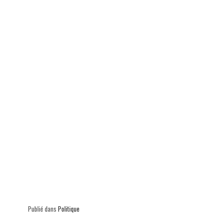
p
Publié dans
Politique