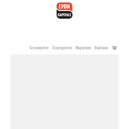
Accéder
au
contenu
Voir
Se connecter
S’enregistrer
Magazines
Boutique
le
panier