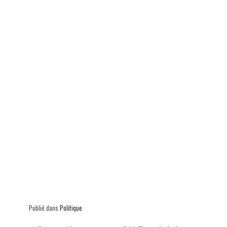
p
Publié dans
Politique