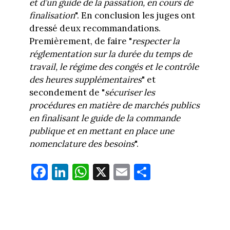
et d’un guide de la passation, en cours de
finalisation
". En conclusion les juges ont
dressé deux recommandations.
Premièrement, de faire "
respecter la
réglementation sur la durée du temps de
travail, le régime des congés et le contrôle
des heures supplémentaires
" et
secondement de "
sécuriser les
procédures en matière de marchés publics
en finalisant le guide de la commande
publique et en mettant en place une
nomenclature des besoins
".
Fa
Li
W
X
E
Pa
ce
nk
ha
m
rt
bo
ed
ts
ail
ag
ok
In
Ap
er