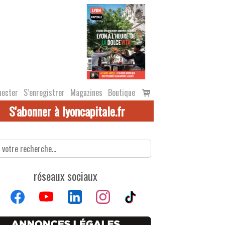
Voir
necter
S’enregistrer
Magazines
Boutique
le
S'abonner à lyoncapitale.fr
panier
réseaux sociaux