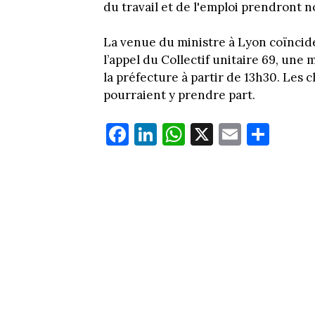
du travail et de l'emploi prendront 
La venue du ministre à Lyon coïncide 
l’appel du Collectif unitaire 69, une 
la préfecture à partir de 13h30. Les 
pourraient y prendre part.
Fa
Li
W
X
E
Pa
ce
nk
ha
m
rt
bo
ed
ts
ail
ag
ok
In
Ap
er
p