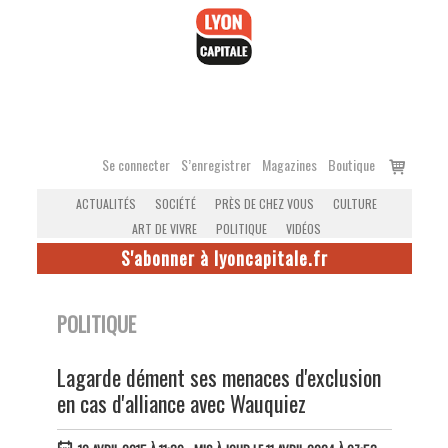
Accéder
au
contenu
Voir
Se connecter
S’enregistrer
Magazines
Boutique
le
ACTUALITÉS
SOCIÉTÉ
PRÈS DE CHEZ VOUS
CULTURE
panier
ART DE VIVRE
POLITIQUE
VIDÉOS
S'abonner à lyoncapitale.fr
POLITIQUE
Lagarde dément ses menaces d'exclusion
en cas d'alliance avec Wauquiez