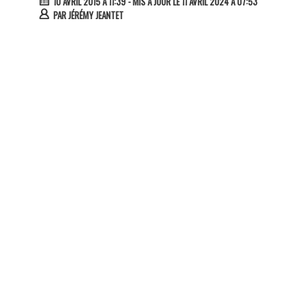
10 AVRIL 2015 À 11:39
- MIS À JOUR LE 11 AVRIL 2024 À 07:53
PAR
JÉRÉMY JEANTET