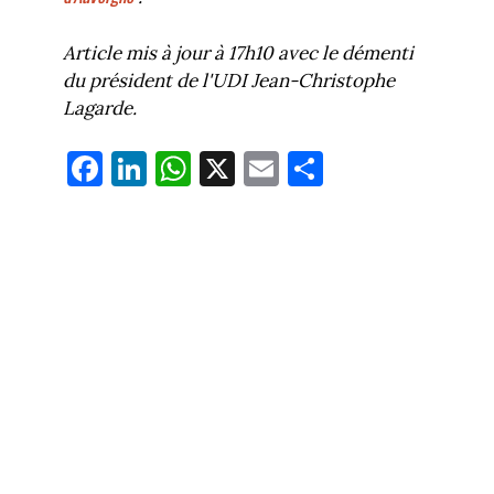
Article mis à jour à 17h10 avec le démenti
du président de l'UDI Jean-Christophe
Lagarde.
Fa
Li
W
X
E
Pa
ce
nk
ha
m
rt
bo
ed
ts
ail
ag
ok
In
Ap
er
p