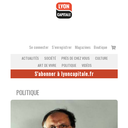
Accéder
au
contenu
Voir
Se connecter
S’enregistrer
Magazines
Boutique
le
ACTUALITÉS
SOCIÉTÉ
PRÈS DE CHEZ VOUS
CULTURE
panier
ART DE VIVRE
POLITIQUE
VIDÉOS
S'abonner à lyoncapitale.fr
POLITIQUE