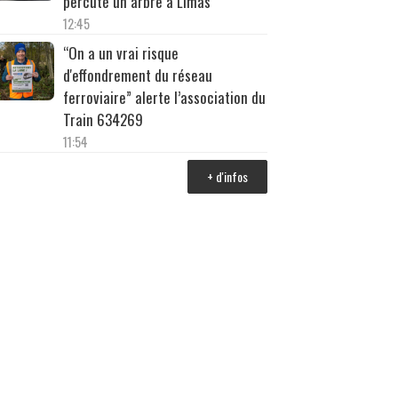
percuté un arbre à Limas
12:45
“On a un vrai risque
d'effondrement du réseau
ferroviaire” alerte l’association du
Train 634269
11:54
+ d'infos