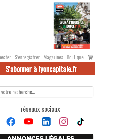
Voir
necter
S’enregistrer
Magazines
Boutique
le
S'abonner à lyoncapitale.fr
panier
réseaux sociaux