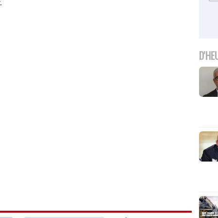
.
D'HE