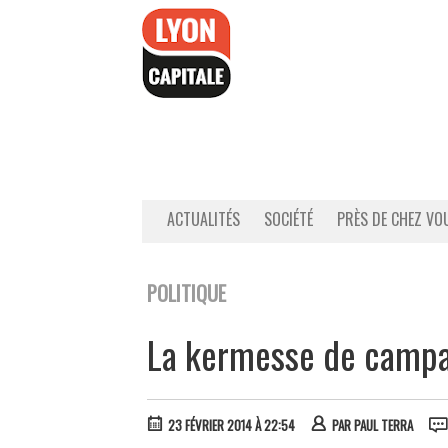
Accéder
au
contenu
ACTUALITÉS
SOCIÉTÉ
PRÈS DE CHEZ VO
POLITIQUE
La kermesse de camp
23 FÉVRIER 2014 À 22:54
PAR
PAUL TERRA