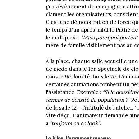
gros événement de campagne a attiré
clament les organisateurs, conscients
C'est une démonstration de force que
le temps d'un après-midi le Pathé de 
le multiplexe.
"Mais pourquoi portent-
mère de famille visiblement pas au co
À la place, chaque salle accueille une
de mode dans le 1er, spectacle de cl
dans le 9e, karaté dans le 7e. L'ambi
certaines animations tombent un peu à
l'assistance. Exemple :
"Si le deuxième
termes de densité de population ?"
Pou
de la salle 12 – l'intitulé de l'atelier,
Vite déçu. L'animateur demande ainsi à
a
"toujours eu ce look"
.
Le bilan, l’argument massue