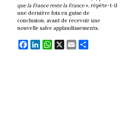
que la France reste la France
», répète-t-il
une dernière fois en guise de
conclusion, avant de recevoir une
nouvelle salve applaudissements.
Fa
Li
W
X
E
Pa
ce
nk
ha
m
rt
bo
ed
ts
ail
ag
ok
In
Ap
er
p