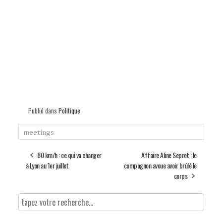
Publié dans
Politique
meetings
80 km/h : ce qui va changer
Affaire Aline Sepret : le
à Lyon au 1er juillet
compagnon avoue avoir brûlé le
corps