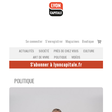
Accéder
au
contenu
Voir
Se connecter
S’enregistrer
Magazines
Boutique
le
ACTUALITÉS
SOCIÉTÉ
PRÈS DE CHEZ VOUS
CULTURE
panier
ART DE VIVRE
POLITIQUE
VIDÉOS
S'abonner à lyoncapitale.fr
POLITIQUE