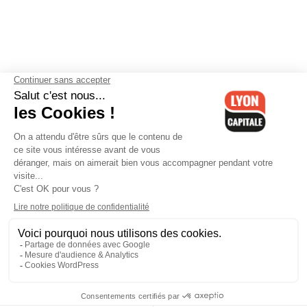
Contactez-nous
-
Mentions légales
-
CGV
-
Politique de
confidentialité
-
Gestion des cookies
-
Lyon Capitale TV
-
Archives
Lyon Capitale
Lyon Capitale - 51 avenue Maréchal Foch - CS 40091 - 69456 Lyon
Cedex 06