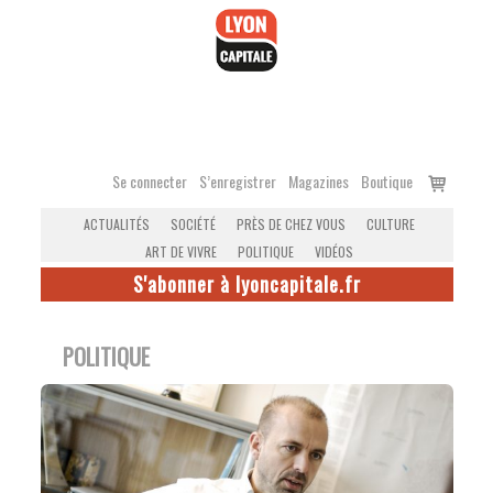
Accéder
au
contenu
Voir
Se connecter
S’enregistrer
Magazines
Boutique
le
ACTUALITÉS
SOCIÉTÉ
PRÈS DE CHEZ VOUS
CULTURE
panier
ART DE VIVRE
POLITIQUE
VIDÉOS
S'abonner à lyoncapitale.fr
POLITIQUE