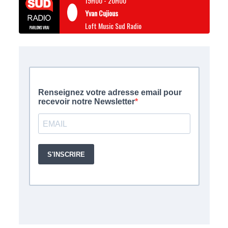
19H00
-
20H00
Yvan Cujious
Loft Music Sud Radio